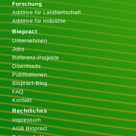
Forschung
Additive für Landwirtschaft
Additive für Industrie
Biopract
Unternehmen
Jobs
Referenz-Projekte
Downloads
Publikationen
Biopract-Blog
FAQ
Kontakt
Rechtliches
Impressum
AGB Biopract