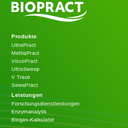
Produkte
UltraPract
MethaPract
ViscoPract
UltraSweep
V Trace
SewaPract
Leistungen
Forschungsdienstleistungen
Enzymanalytik
Biogas-Kalkulator