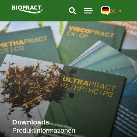
DE
PRODUKTE
LEISTUNGEN
FORSCHUNG
UNTERNEHMEN
BIOGAS-KALKULATOR
KONTAKT
Downloads
Produktinformationen