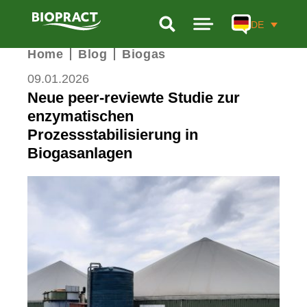
DE
Home
Blog
Biogas
PRODUKTE
09.01.2026
LEISTUNGEN
Neue peer-reviewte Studie zur
FORSCHUNG
enzymatischen
Prozessstabilisierung in
UNTERNEHMEN
Biogasanlagen
BIOGAS-KALKULATOR
KONTAKT