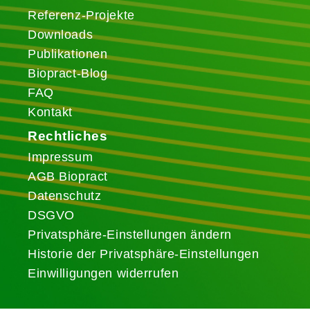
Referenz-Projekte
Downloads
Publikationen
Biopract-Blog
FAQ
Kontakt
Rechtliches
Impressum
AGB Biopract
Datenschutz
DSGVO
Privatsphäre-Einstellungen ändern
Historie der Privatsphäre-Einstellungen
Einwilligungen widerrufen