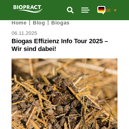
DE
Home
Blog
Biogas
PRODUKTE
06.11.2025
LEISTUNGEN
Biogas Effizienz Info Tour 2025 –
FORSCHUNG
Wir sind dabei!
UNTERNEHMEN
BIOGAS-KALKULATOR
KONTAKT